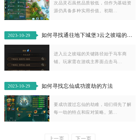
次品灵石虽然品质较低，但作为基础资
源仍具备多种实用价值。初期...
如何寻找通往地下城堡3云之彼端的路径
2023-10-29
进入云之彼端的关键路径始于马车商
铺。玩家需在游戏主界面点击马...
如何寻找忘仙成功渡劫的方法
2023-10-29
要成功渡过忘仙的劫难，咱们得先了解
每一劫的特点和应对策略。第...
上一页
下一页