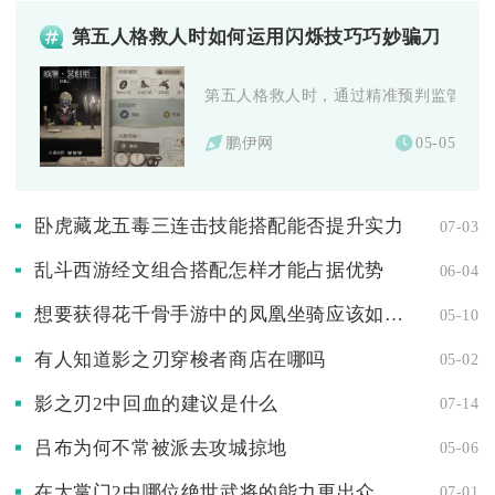
第五人格救人时如何运用闪烁技巧巧妙骗刀
第五人格救人时，通过精准预判监管者闪现
鹏伊网
05-05
卧虎藏龙五毒三连击技能搭配能否提升实力
07-03
乱斗西游经文组合搭配怎样才能占据优势
06-04
想要获得花千骨手游中的凤凰坐骑应该如何操作
05-10
有人知道影之刃穿梭者商店在哪吗
05-02
影之刃2中回血的建议是什么
07-14
吕布为何不常被派去攻城掠地
05-06
在大掌门2中哪位绝世武将的能力更出众
07-01