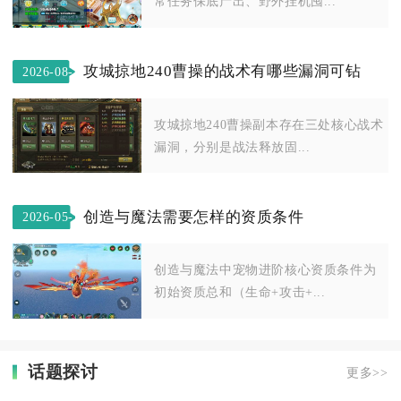
常任务保底产出、野外挂机囤...
攻城掠地240曹操的战术有哪些漏洞可钻
2026-08-
03
攻城掠地240曹操副本存在三处核心战术
漏洞，分别是战法释放固...
创造与魔法需要怎样的资质条件
2026-05-
13
创造与魔法中宠物进阶核心资质条件为
初始资质总和（生命+攻击+...
话题探讨
更多>>