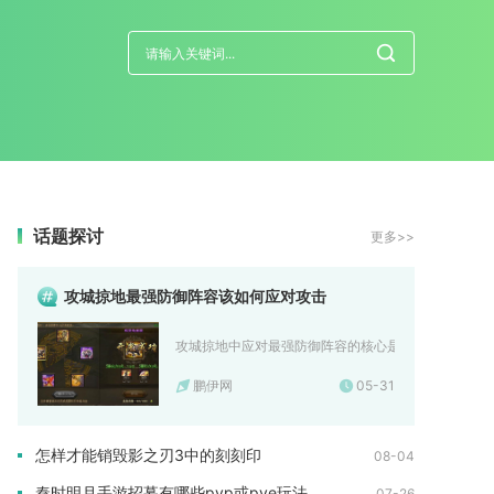
话题探讨
更多>>
攻城掠地最强防御阵容该如何应对攻击
攻城掠地中应对最强防御阵容的核心是“破防+控场+集火”
鹏伊网
05-31
怎样才能销毁影之刃3中的刻刻印
08-04
秦时明月手游招募有哪些pvp或pve玩法
07-26