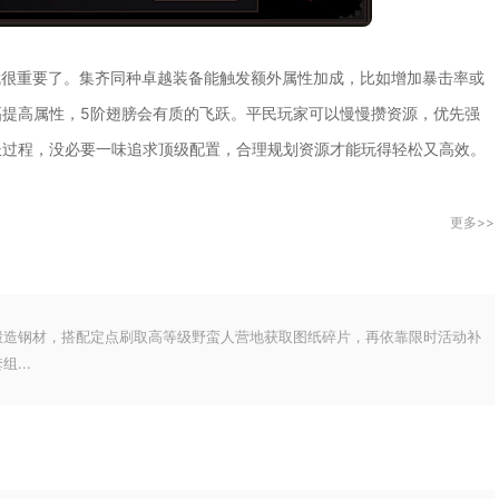
就很重要了。集齐同种卓越装备能触发额外属性加成，比如增加暴击率或
提高属性，5阶翅膀会有质的飞跃。平民玩家可以慢慢攒资源，优先强
长过程，没必要一味追求顶级配置，合理规划资源才能玩得轻松又高效。
更多>>
锻造钢材，搭配定点刷取高等级野蛮人营地获取图纸碎片，再依靠限时活动补
...