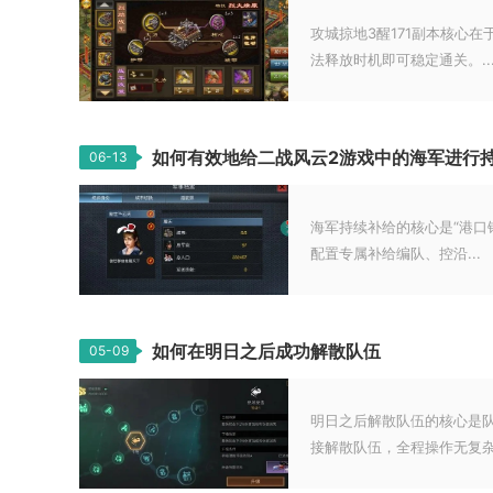
攻城掠地3醒171副本核心
法释放时机即可稳定通关。..
如何有效地给二战风云2游戏中的海军进行
06-13
海军持续补给的核心是“港口
配置专属补给编队、控沿...
如何在明日之后成功解散队伍
05-09
明日之后解散队伍的核心是
接解散队伍，全程操作无复杂门