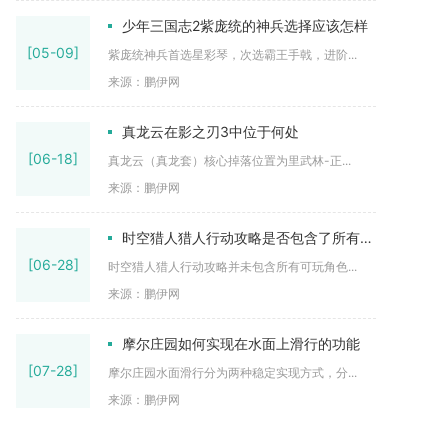
少年三国志2紫庞统的神兵选择应该怎样
[05-09]
紫庞统神兵首选星彩琴，次选霸王手戟，进阶...
来源：鹏伊网
真龙云在影之刃3中位于何处
[06-18]
真龙云（真龙套）核心掉落位置为里武林-正...
来源：鹏伊网
时空猎人猎人行动攻略是否包含了所有可玩角色的介绍
[06-28]
时空猎人猎人行动攻略并未包含所有可玩角色...
来源：鹏伊网
摩尔庄园如何实现在水面上滑行的功能
[07-28]
摩尔庄园水面滑行分为两种稳定实现方式，分...
来源：鹏伊网