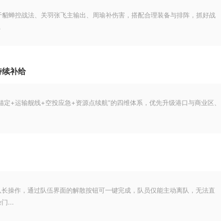
在于貂蝉控战法、关羽张飞主输出、周瑜补伤害，搭配合理装备与排阵，抓好战
.
持续补给
锚定+运输舰线+空投应急+资源点续航”的四维体系，优先升级港口与商业区、
队长操作，通过队伍界面的解散按钮可一键完成，队员仅能主动离队，无法直
...