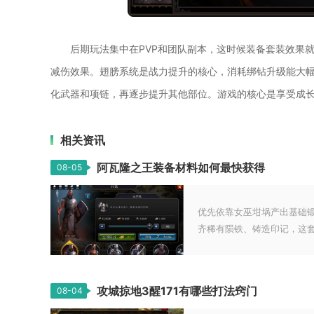
后期玩法集中在PVP和团队副本，这时候装备套装效果
减伤效果。翅膀系统是战力提升的核心，消耗绑钻升级能大幅
化武器和项链，再逐步提升其他部位。游戏的核心是享受成
相关资讯
阿瓦隆之王装备材料如何最快获得
08-05
优先依靠女巫坩埚产出基础
齐稀有陨铁、铸造印记，这套组
攻城掠地3醒171有哪些打法窍门
08-04