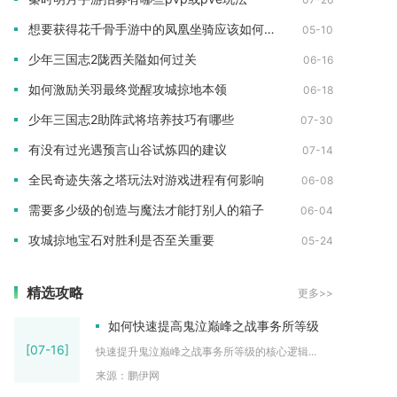
想要获得花千骨手游中的凤凰坐骑应该如何操作
05-10
少年三国志2陇西关隘如何过关
06-16
如何激励关羽最终觉醒攻城掠地本领
06-18
少年三国志2助阵武将培养技巧有哪些
07-30
有没有过光遇预言山谷试炼四的建议
07-14
全民奇迹失落之塔玩法对游戏进程有何影响
06-08
需要多少级的创造与魔法才能打别人的箱子
06-04
攻城掠地宝石对胜利是否至关重要
05-24
精选攻略
更多>>
如何快速提高鬼泣巅峰之战事务所等级
[07-16]
快速提升鬼泣巅峰之战事务所等级的核心逻辑...
来源：鹏伊网