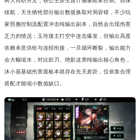
两大转职分支，铁公主原生设计侧重眩晕控制、自保
续航，天生牺牲部分输出数值换取对局容错，不少玩
家照搬控制流配置冲击纯输出副本，自然会出现伤害
乏力的情况；玉玲珑主打空中连击爆发，但输出高度
依赖杀意供给与连招衔接，一旦循环断裂，输出能力
会大幅缩水，对比炽刃、绝影这类纯输出核心角色，
沐小葵基础伤害面板本就存在先天差距，仅依靠合理
搭配才能缩小数值缺口。