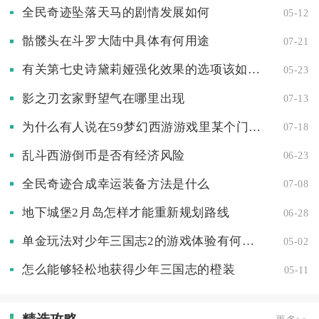
全民奇迹坠落天马的剧情发展如何
05-12
骷髅头在斗罗大陆中具体有何用途
07-21
有关第七史诗黛莉娅强化效果的选项该如何抉择
05-23
影之刃玄家野望气在哪里出现
07-13
为什么有人说在59梦幻西游游戏里某个门派厉害到一定程度
07-18
乱斗西游倒币是否有经济风险
06-23
全民奇迹合成幸运装备方法是什么
07-08
地下城堡2月岛怎样才能重新规划路线
06-28
单金玩法对少年三国志2的游戏体验有何影响
05-02
怎么能够轻松地获得少年三国志的橙装
05-11