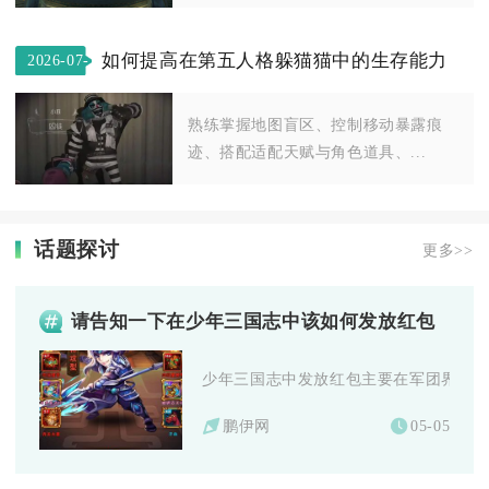
如何提高在第五人格躲猫猫中的生存能力
2026-07-
08
熟练掌握地图盲区、控制移动暴露痕
迹、搭配适配天赋与角色道具、...
话题探讨
更多>>
请告知一下在少年三国志中该如何发放红包
少年三国志中发放红包主要在军团界面操作
鹏伊网
05-05