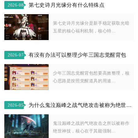
第七史诗月光缘分有什么特殊点
2026-08-
09
第七史诗月光缘分是新手稳定获取光暗
五星的核心福利机制，核心特...
有没有办法可以整理少年三国志觉醒背包
2026-07-
02
少年三国志觉醒背包想要高效整理，核
心思路是按照觉醒道具的用途...
为什么鬼泣巅峰之战气绝攻击被称为绝世神技
2026-05-
01
鬼泣巅峰之战的气绝攻击之所以被称作
绝世神技，核心在于其能强制...