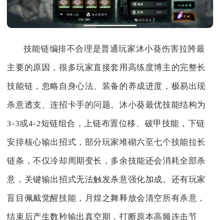
技能链编排不合理是普通玩家沐小葵伤害拉胯最
主要的原因，很多玩家直接套用高练度博主的完整长
技能链，忽略自身心法、装备的养成进度，极易出现
杀意透支、连招卡手的问题。沐小葵最优技能结构为
3-3或4-2短链组合，上链布置位移、破甲技能，下链
安排核心输出招式，部分玩家堆砌六至七个技能拉长
链条，不仅冷却周期变长，多余技能还会消耗全部杀
意，关键输出招式无法触发杀意强化加成。还有玩家
盲目佩戴觉醒技能，月煌之舞释放会清空所有杀意，
结束后产生数秒输出真空期，打断原本高频连击节