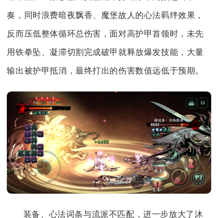
奏，同时浪费暗夜飘香、魔堡故人的心法羁绊效果，
反而压低整体循环总伤害，面对高护甲首领时，未先
用铁拳坠、凝滞切割完成破甲就释放爆发技能，大量
输出被护甲抵消，最终打出的伤害数值远低于预期。
装备、心法词条与流派不匹配，进一步放大了沐