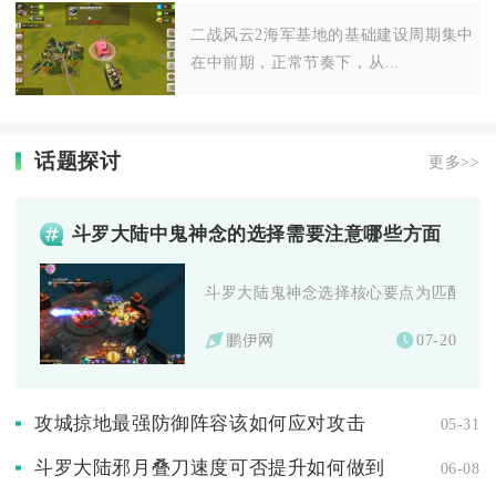
二战风云2海军基地的基础建设周期集中
在中前期，正常节奏下，从...
话题探讨
更多>>
斗罗大陆中鬼神念的选择需要注意哪些方面
斗罗大陆鬼神念选择核心要点为匹配武魂定
鹏伊网
07-20
攻城掠地最强防御阵容该如何应对攻击
05-31
斗罗大陆邪月叠刀速度可否提升如何做到
06-08