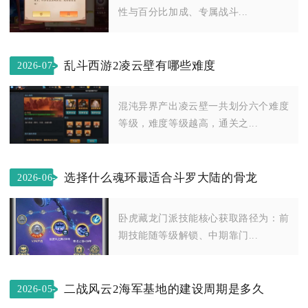
性与百分比加成、专属战斗...
乱斗西游2凌云壁有哪些难度
2026-07-
22
混沌异界产出凌云壁一共划分六个难度
等级，难度等级越高，通关之...
选择什么魂环最适合斗罗大陆的骨龙
2026-06-
05
卧虎藏龙门派技能核心获取路径为：前
期技能随等级解锁、中期靠门...
二战风云2海军基地的建设周期是多久
2026-05-
10