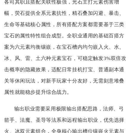
各司其职且搭配关联性极强，光石主打元素伤害增
幅，荧石提供全系元素抗性，精石叠加闪避、暴击、
生命等基础核心属性，所有搭配方案都需要基于三类
宝石的属性特性组合成型。全职业通用的基础百搭方
案为六元素均衡镶嵌，在宝石槽内均匀嵌入火、水、
冰、风、雷、土六种元素宝石，可稳定触发3%双倍攻
击概率的隐藏效果，适配日常挂机打宝、普通副本通
关等休闲玩法，对新手玩家十分友好，无需刻意堆叠
属性就能稳步提升综合战力。
输出职业需要采用极限输出搭配思路，法师、弓
箭手、法魔、圣导等法系和远程输出职业，优先选择
火、冰双元素组合，全身核心输出槽位镶嵌火元素与