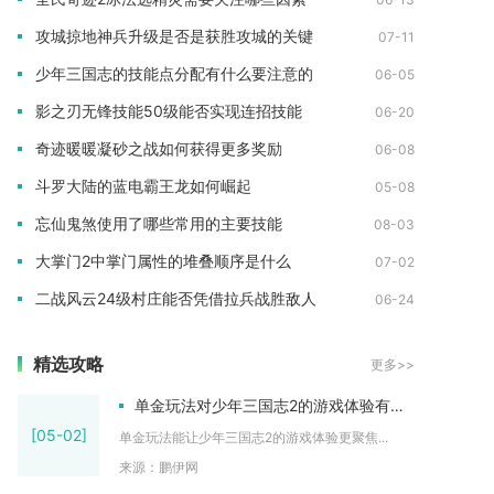
攻城掠地神兵升级是否是获胜攻城的关键
07-11
少年三国志的技能点分配有什么要注意的
06-05
影之刃无锋技能50级能否实现连招技能
06-20
奇迹暖暖凝砂之战如何获得更多奖励
06-08
斗罗大陆的蓝电霸王龙如何崛起
05-08
忘仙鬼煞使用了哪些常用的主要技能
08-03
大掌门2中掌门属性的堆叠顺序是什么
07-02
二战风云24级村庄能否凭借拉兵战胜敌人
06-24
精选攻略
更多>>
单金玩法对少年三国志2的游戏体验有何影响
[05-02]
单金玩法能让少年三国志2的游戏体验更聚焦...
来源：鹏伊网