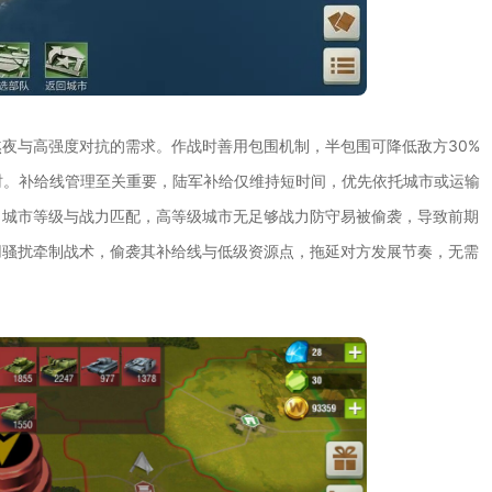
夜与高强度对抗的需求。作战时善用包围机制，半包围可降低敌方30%
时。补给线管理至关重要，陆军补给仅维持短时间，优先依托城市或运输
，城市等级与战力匹配，高等级城市无足够战力防守易被偷袭，导致前期
用骚扰牵制战术，偷袭其补给线与低级资源点，拖延对方发展节奏，无需