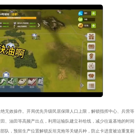
杜绝无效操作。开局优先升级民居保障人口上限，解锁指挥中心、兵营等
麦田、油田等高频产出点，利用运输队建立补给线，减少往返基地的时间
满部队，预留生产位置解锁反坦克炮等关键兵种，防止卡进度被迫重复刷