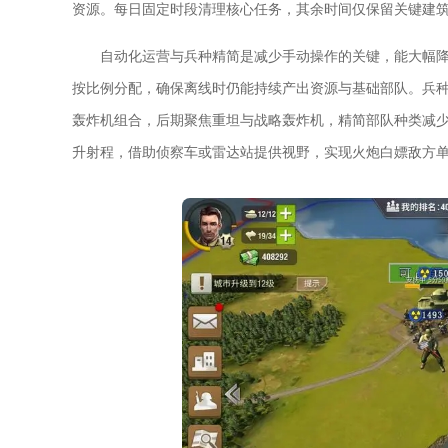
资源。每日固定时段清理核心任务，其余时间仅保留关键建
自动化运营与兵种精简是减少手动操作的关键，能大幅
按比例分配，确保离线时仍能持续产出资源与基础部队。兵
轰炸机组合，后期聚焦重坦与战略轰炸机，精简部队种类减
升射程，借助侦察车或雷达站提供视野，实现火炮白嫖敌方