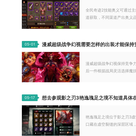
全民奇迹2技能奥义可通过
道获取，不同渠道产出奥义品.
漫威超级战争幻视需要怎样的出装才能保持
05-01
漫威超级战争幻视保持竞争
后一件根据战局灵活选择魔抗或
想去参观影之刃3艳逸瑰足之境不知道具体
05-17
艳逸瑰足之境位于影之刃3
口藏在虚空裂缝的深层区域，.