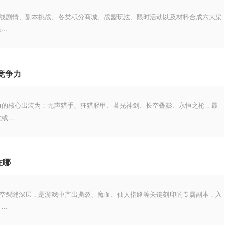
主线剧情、副本挑战、各类积分商城、战盟玩法、限时活动以及材料合成六大渠
..
竞争力
力的核心出装为：无声猎手、狂猎胫甲、暮光神剑、长空叠影、永恒之枪，最
...
在哪
虚空裂缝深层，是游戏中产出撕裂、魔血、仙人指路等关键刻印的专属副本，入
..