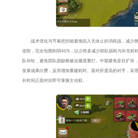
战术优化与节奏把控能避免陷入无休止的消耗战，减少熬
攻防，完全包围削弱40%，以少胜多减少部队损耗与补充耗
队补给，避免部队因缺粮被迫撤退重打。中期避免盲目扩张
发展成果白费，反而增加重建耗时。面对肝度高的对手，采
长时间正面对抗即可掌握主动权。