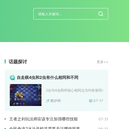
话题探讨
更多>>
自走棋4虫和2虫有什么相同和不同
2虫与4虫羁绊核心相同点为均依靠同名棋子构建虫链召唤
鹏伊网
07-17
王者之剑玩法师应该专注加强哪些技能
07-21
全民奇迹2冰法选精灵需要关注哪些因素
06-13