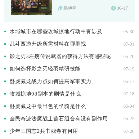
鹏伊网
06-17
水域城市在哪些攻城掠地行动中有涉及
05-30
乱斗西游升级所需材料在哪里找
07-01
影之刃3左殇传说武器的获得方法有哪些呢
05-20
如何选择影之刃轻羽精研技能
07-19
卧虎藏龙战力点如何提高军事实力
05-17
攻城掠地98副本的剧情是什么
07-18
卧虎藏龙中最出色的坐骑是什么
05-04
全民奇迹法魔战士萤石组合有没有副作用
05-25
少年三国志2兵书残卷有何用
07-26