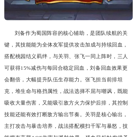
刘备作为蜀国阵容的核心辅助，是团队续航的关
键，其技能能为全体友军提供攻击加成与持续回血，
搭配桃园结义羁绊，与关羽、张飞一同上阵时，三人
可获得15%减伤与每回合稳定回血，刘备回血效果更
会翻倍，大幅提升队伍生存能力。张飞担当前排坦
克，堆生命与格挡属性，战法选择不屈与嘲讽，既能
吸收大量伤害，又能吸引敌方火力保护后排，其控制
技能还能有效打断敌方输出节奏。关羽是核心输出，
主打攻击与暴击培养，战法搭配横扫千军与暴怒，技