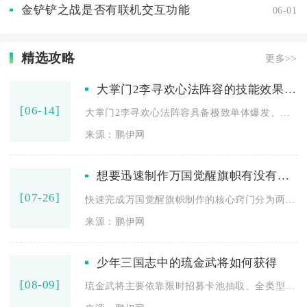
金铲铲之战是否有联机交互功能
06-01
精选攻略
更多>>
大掌门2李寻欢心法阵容的技能效果如何
[06-14]
大掌门2李寻欢心法阵容具备极致单体爆发、稳定真气循环与全面阵...
来源：鹏伊网
想要迅速制作万国觉醒旗帜有没有什么窍门
[07-26]
快速完成万国觉醒旗帜制作的核心窍门分为两类，一是联盟领土扩张...
来源：鹏伊网
少年三国志中的琉金武将如何获得
[08-09]
琉金武将主要依靠限时招募卡池抽取、全类型限时活动代币兑换、长...