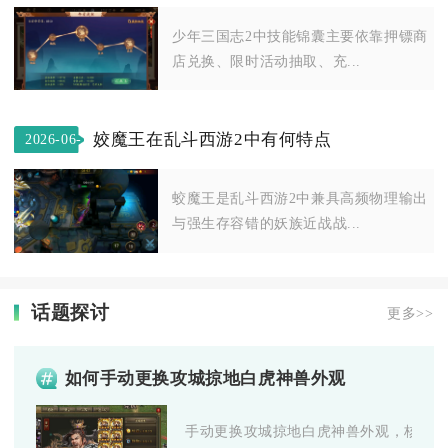
21
少年三国志2中技能锦囊主要依靠押镖商
店兑换、限时活动抽取、充...
姣魔王在乱斗西游2中有何特点
2026-06-
07
蛟魔王是乱斗西游2中兼具高频物理输出
与强生存容错的妖族近战战...
话题探讨
更多>>
如何手动更换攻城掠地白虎神兽外观
手动更换攻城掠地白虎神兽外观，核心是解