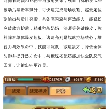
能拥有高额AOE伤害与溅射效果，残血目标触发武圣
被动后暴击率飙升，可快速完成清场收割。赵云定位
副输出与后排突袭，具备高闪避与穿透能力，能轻松
突破敌方护盾，精准秒杀奶妈、法师等关键脆皮，弥
补阵容单体爆发短板。诸葛亮则是战略控场核心，堆
智力与效果命中，技能可沉默、减速敌方，降低全体
防御并提升己方命中，与庞统搭配还能加快全队怒气
回复，让输出链更连贯。