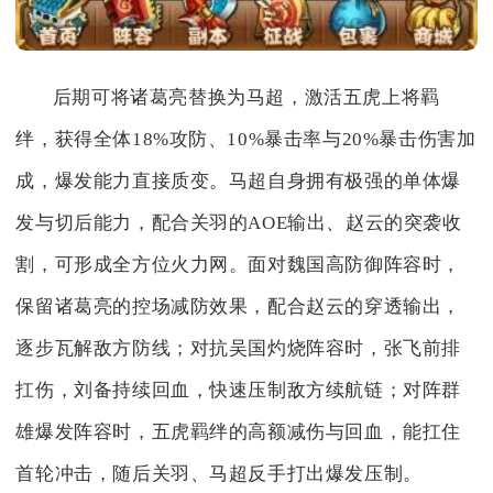
后期可将诸葛亮替换为马超，激活五虎上将羁
绊，获得全体18%攻防、10%暴击率与20%暴击伤害加
成，爆发能力直接质变。马超自身拥有极强的单体爆
发与切后能力，配合关羽的AOE输出、赵云的突袭收
割，可形成全方位火力网。面对魏国高防御阵容时，
保留诸葛亮的控场减防效果，配合赵云的穿透输出，
逐步瓦解敌方防线；对抗吴国灼烧阵容时，张飞前排
扛伤，刘备持续回血，快速压制敌方续航链；对阵群
雄爆发阵容时，五虎羁绊的高额减伤与回血，能扛住
首轮冲击，随后关羽、马超反手打出爆发压制。