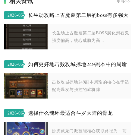
相关资讯
更多>>
长生劫攻略上古魔窟第二层的boss有多强大
2026-05-
10
长生劫上古魔窟第二层BOSS腐化滑石鬼
强度偏高，核心威胁为高...
如何更好地击败攻城掠地249副本中的周瑜
2026-05-
16
击败攻城掠地249副本周瑜的核心在于适
配高爆发与强控的武将阵...
选择什么魂环最适合斗罗大陆的骨龙
2026-06-
05
卧虎藏龙门派技能核心获取路径为：前