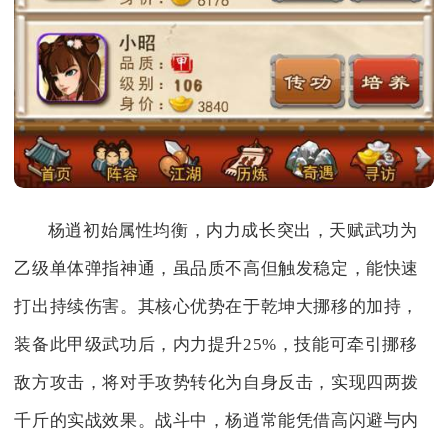
杨逍初始属性均衡，内力成长突出，天赋武功为
乙级单体弹指神通，虽品质不高但触发稳定，能快速
打出持续伤害。其核心优势在于乾坤大挪移的加持，
装备此甲级武功后，内力提升25%，技能可牵引挪移
敌方攻击，将对手攻势转化为自身反击，实现四两拨
千斤的实战效果。战斗中，杨逍常能凭借高闪避与内