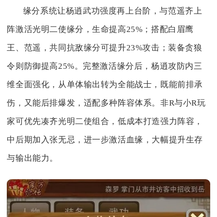
缘分系统让杨逍武功强度再上台阶，与范遥齐上
阵激活光明二使缘分，生命提高25%；搭配白眉鹰
王、范遥，共同抗敌缘分可提升23%攻击；装备贪狼
令则防御提高25%。完整激活缘分后，杨逍攻防内三
维全面强化，从单体输出转为全能战士，既能前排承
伤，又能后排爆发，适配多种阵容体系。非R与小R玩
家可优先凑齐光明二使组合，低成本打造强力阵容，
中后期加入张无忌，进一步激活血缘，大幅提升生存
与输出能力。