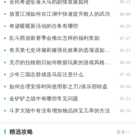
全民奇迹坠落天马的剧情发展如何
05-12
放置江湖如何在江湖中快速提升散人的武功
06-08
奇迹暖暖新活动的任务有哪些
06-20
乱斗西游新赛季会推出怎样的福利奖励
07-27
有关第七史诗黛莉娅强化效果的选项该如何抉择
05-23
无尽的拉格朗日如何根据玩家的游戏风格为拉格朗日战机孢子加点
06-30
少年三国志群雄选马应注意什么
07-18
如何合理安排时间使用影之刃2俱乐部转盘
05-18
金铲铲之战中有哪些常见问题
05-23
斗罗大陆中有没有增加物品掉宝几率的方法
06-10
精选攻略
更多>>