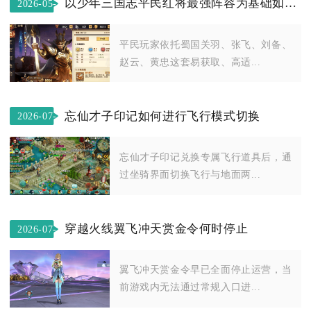
以少年三国志平民红将最强阵容为基础如何进行战术布阵
2026-05-
28
平民玩家依托蜀国关羽、张飞、刘备、
赵云、黄忠这套易获取、高适...
忘仙才子印记如何进行飞行模式切换
2026-07-
21
忘仙才子印记兑换专属飞行道具后，通
过坐骑界面切换飞行与地面两...
穿越火线翼飞冲天赏金令何时停止
2026-07-
16
翼飞冲天赏金令早已全面停止运营，当
前游戏内无法通过常规入口进...