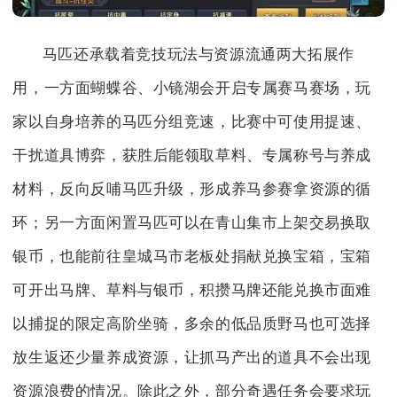
马匹还承载着竞技玩法与资源流通两大拓展作
用，一方面蝴蝶谷、小镜湖会开启专属赛马赛场，玩
家以自身培养的马匹分组竞速，比赛中可使用提速、
干扰道具博弈，获胜后能领取草料、专属称号与养成
材料，反向反哺马匹升级，形成养马参赛拿资源的循
环；另一方面闲置马匹可以在青山集市上架交易换取
银币，也能前往皇城马市老板处捐献兑换宝箱，宝箱
可开出马牌、草料与银币，积攒马牌还能兑换市面难
以捕捉的限定高阶坐骑，多余的低品质野马也可选择
放生返还少量养成资源，让抓马产出的道具不会出现
资源浪费的情况。除此之外，部分奇遇任务会要求玩