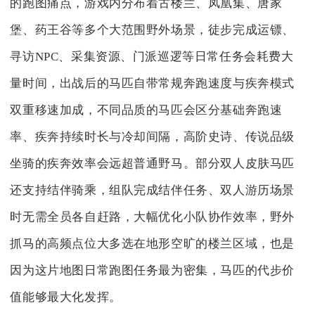
的跑图痛点，游戏内分布着古楼兰、凤凰集、唐家
堡、药王谷等多个大范围野外场景，徒步完成运镖、
寻访NPC、采集资源、门派巡逻等日常任务会耗费大
量时间，出战后的马匹自带常规奔跑速度与疾奔模式
双重移速加成，不同品质的马匹会区分基础奔跑速
率、疾奔持续时长与冷却间隔，高阶史诗、传说品级
坐骑的疾奔效率会远超普通野马。部分双人皮肤马匹
还支持结伴骑乘，组队完成结伴任务、双人游历场景
时无需全员各自赶路，大幅优化小队协作效率，野外
抓马的高频点位大多选在地形空旷的楼兰区域，也是
因为这片地图日常跑图任务最为密集，马匹的代步价
值能够最大化发挥。