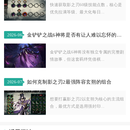
快速获取影之刃60级技能点数，核心是
优先拉满等级、最大化每日...
金铲铲之战6神将是否有让人难以忘怀的剧情
2026-06-
09
金铲铲之战6神将没有独立专属的完整剧
情故事，但这套羁绊凭借棋...
如何克制影之刃2最强阵容玄朔的组合
2026-07-
29
想要打赢影之刃2以玄朔为核心的主流组
合，最优方式是选用强封印...