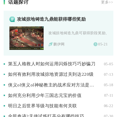
话题探讨
更多>>
攻城掠地铸造九鼎能获得哪些奖励
攻城掠地铸造九鼎可获得阶段奖励、王朝特
鹏伊网
05-21
第五人格救人时如何运用闪烁技巧巧妙骗刀
05-05
如何有效利用攻城掠地资源过关到达220级
07-13
侠义ol侠义ol神秘教主的战术应对方法是什么
05-18
如何充分利用少年三国志元宝的价值
07-11
明日之后世界等级与技能有何关联
06-22
全民奇迹2天使试炼打高分有哪些技巧
07-30