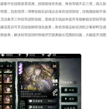
问题集中在技能派系混淆、技能链保存失效、角色等级不足三类，填入技
分明显，切勿混用；调整技能后必须点击保存连招按钮，仅拖拽技能不保
，无法集齐三件轻羽进阶技能，需推进主线副本提升等级解锁全部轻羽基
地爆流星后可开启技能精研强化效果，角色等级达标后消耗少量材料完成
吸附效果，解决轻羽连招时怪物浮空脱离输出范围的问题，大幅提升清图