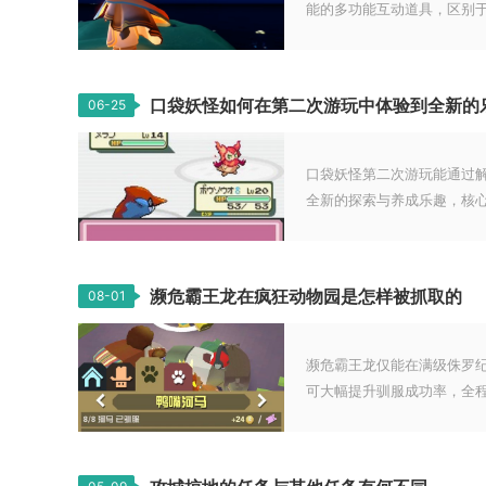
能的多功能互动道具，区别于地
口袋妖怪如何在第二次游玩中体验到全新的
06-25
口袋妖怪第二次游玩能通过
全新的探索与养成乐趣，核心在
濒危霸王龙在疯狂动物园是怎样被抓取的
08-01
濒危霸王龙仅能在满级侏罗
可大幅提升驯服成功率，全程.