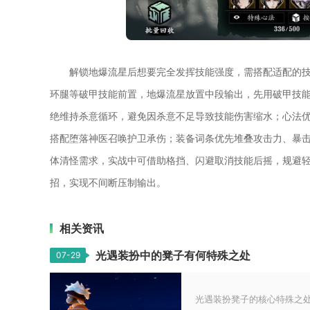
解锁地爆流星后想要完全发挥技能强度，需搭配适配的
环腿等破甲技能前置，地爆流星放置中段输出，先用破甲技
绝维持杀意循环，避免因杀意不足导致技能伤害缩水；心法
搭配堕落神医召唤护卫承伤；装备词条优先堆叠攻击力、暴
体清怪需求，实战中可借助格挡、闪避取消技能后摇，规避
招，实现不间断压制输出。
相关资讯
光遇装扮中的凳子有何特殊之处
07-29
光遇装扮凳子的核心特殊之