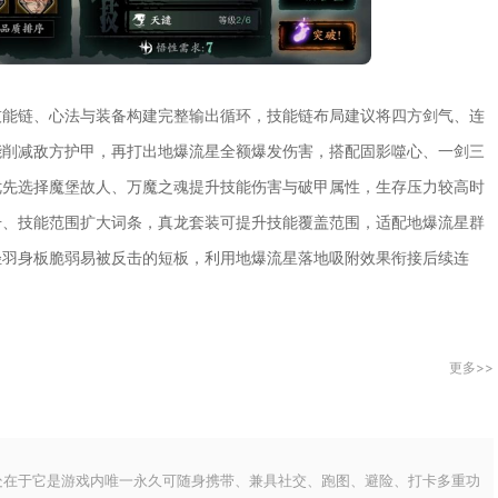
技能链、心法与装备构建完整输出循环，技能链布局建议将四方剑气、连
能削减敌方护甲，再打出地爆流星全额爆发伤害，搭配固影噬心、一剑三
优先选择魔堡故人、万魔之魂提升技能伤害与破甲属性，生存压力较高时
击、技能范围扩大词条，真龙套装可提升技能覆盖范围，适配地爆流星群
轻羽身板脆弱易被反击的短板，利用地爆流星落地吸附效果衔接后续连
更多>>
处在于它是游戏内唯一永久可随身携带、兼具社交、跑图、避险、打卡多重功