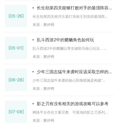
长生劫第四关能够打败对手的最强阵容有哪些
[05-26]
长生劫第四关南洋古墓打淮南王刘安的最强阵...
来源：鹏伊网
乱斗西游2中的魍魉角色如何玩
[05-01]
乱斗西游2中的魍魉以寄生辅助为核心玩法，...
来源：鹏伊网
少年三国志猛牛来袭时应该采取怎样的防御措施
[06-28]
少年三国志猛牛来袭的核心防御措施是构建“...
来源：鹏伊网
影之刃有没有相关的游戏攻略可以参考
[07-08]
网络平台存在大量完整、可落地的影之刃系列...
来源：鹏伊网