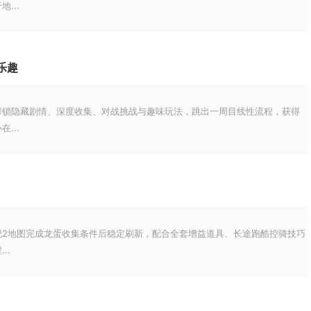
...
乐趣
解锁隐藏剧情、深度收集、对战挑战与趣味玩法，跳出一周目线性流程，获得
...
纪2地图完成龙蛋收集条件后稳定刷新，配合全套增益道具、长途跑酷控骑技巧
..