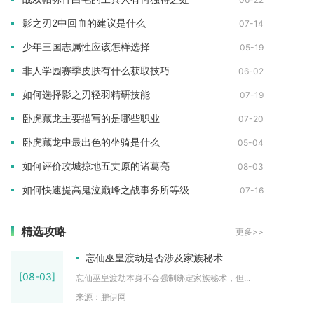
影之刃2中回血的建议是什么
07-14
少年三国志属性应该怎样选择
05-19
非人学园赛季皮肤有什么获取技巧
06-02
如何选择影之刃轻羽精研技能
07-19
卧虎藏龙主要描写的是哪些职业
07-20
卧虎藏龙中最出色的坐骑是什么
05-04
如何评价攻城掠地五丈原的诸葛亮
08-03
如何快速提高鬼泣巅峰之战事务所等级
07-16
精选攻略
更多>>
忘仙巫皇渡劫是否涉及家族秘术
[08-03]
忘仙巫皇渡劫本身不会强制绑定家族秘术，但...
来源：鹏伊网