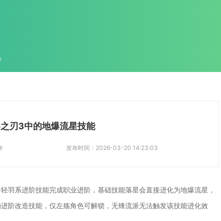
件
之刃3中的地爆流星技能
年
发布时间：
2026-03-20 14:23:03
件轻羽系进阶技能完成职业进阶，基础技能落星会直接进化为地爆流星，
的进阶改造技能，仅左殇角色可解锁，无锋流派无法触发该技能进化效