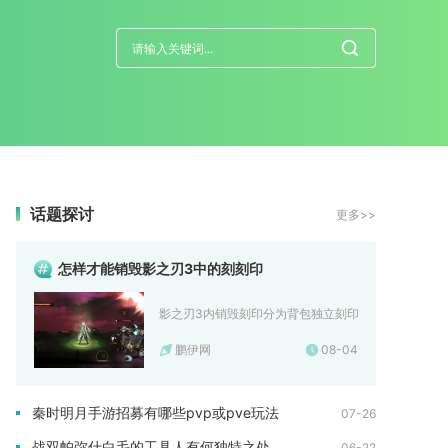
话题探讨
更多>>
怎样才能销毁影之刃3中的刻刻印
影之刃3内销毁刻印分为背包独立刻印直接分解销毁、装备
鹏伊网
08-04
秦时明月手游招募有哪些pvp或pve玩法
07-26
战双帕弥什白毛的工具人有何独特之处
06-22