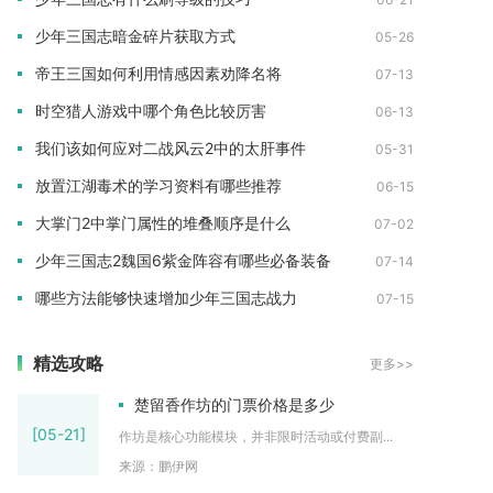
少年三国志暗金碎片获取方式
05-26
帝王三国如何利用情感因素劝降名将
07-13
时空猎人游戏中哪个角色比较厉害
06-13
我们该如何应对二战风云2中的太肝事件
05-31
放置江湖毒术的学习资料有哪些推荐
06-15
大掌门2中掌门属性的堆叠顺序是什么
07-02
少年三国志2魏国6紫金阵容有哪些必备装备
07-14
哪些方法能够快速增加少年三国志战力
07-15
精选攻略
更多>>
楚留香作坊的门票价格是多少
[05-21]
作坊是核心功能模块，并非限时活动或付费副...
来源：鹏伊网