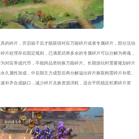
道具的碎片，开启箱子后才能获得对应万能碎片或者专属碎片，部分活动
出碎片处理存在固定规则，已满星武将多余的专属碎片可以分解为将魂，
解为对应养成代币，不能跨品类转换万能碎片。长期游玩时需要规划碎片
加永久属性加成，中后期主力成型后再分解溢出碎片换取刚需碎片补星。
快速补齐合成缺口，减少碎片兑换资源消耗，适合平民稳定积累碎片资