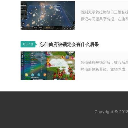
找到无尽的拉格朗日三级私
标记与同盟共享情报、在曲率回
忘仙仙府被锁定会有什么后果
05-10
忘仙仙府被锁定后，核心后
响仙府建筑升级、宠物养成、材
Copyright © 20