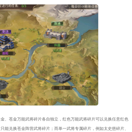
天金、苍金万能武将碎片各自独立，红色万能武将碎片可以兑换任意红色
片只能兑换苍金阵营武将碎片；而单一武将专属碎片，例如太史慈碎片、