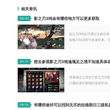
相关资讯
影之刃3纯金有哪些地方可以更多获取
06-03
影之刃3纯金可通过主线任
划每日玩法即可快速积累。主.
想去参观影之刃3艳逸瑰足之境不知道具体
05-17
艳逸瑰足之境位于影之刃3
口藏在虚空裂缝的深层区域，.
有哪些途径可以找到无尽的拉格朗日三级私
06-25