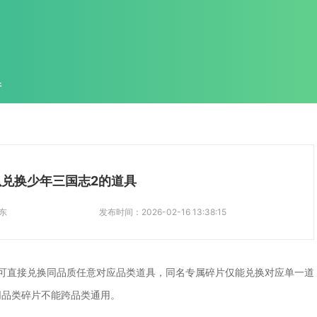
件
兑换少年三国志2的道具
东
发布时间：
2026-02-16 13:38:15
可直接兑换同品质任意对应品类道具，同名专属碎片仅能兑换对应单一道
同品类碎片不能跨品类通用。