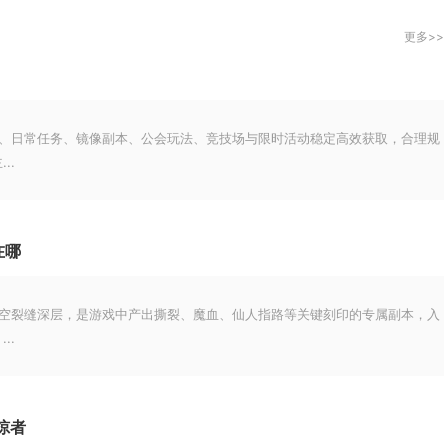
更多>>
务、日常任务、镜像副本、公会玩法、竞技场与限时活动稳定高效获取，合理规
..
在哪
虚空裂缝深层，是游戏中产出撕裂、魔血、仙人指路等关键刻印的专属副本，入
..
掠者