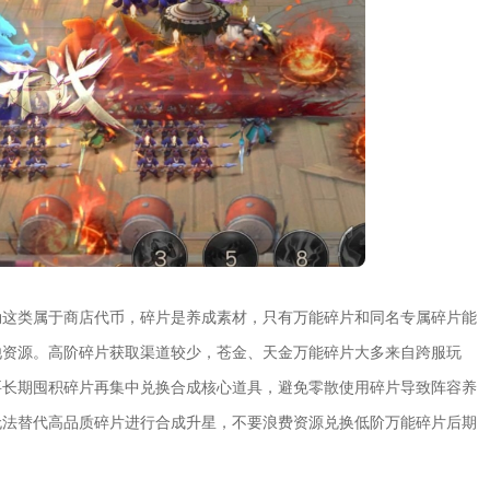
勋这类属于商店代币，碎片是养成素材，只有万能碎片和同名专属碎片能
他资源。高阶碎片获取渠道较少，苍金、天金万能碎片大多来自跨服玩
要长期囤积碎片再集中兑换合成核心道具，避免零散使用碎片导致阵容养
无法替代高品质碎片进行合成升星，不要浪费资源兑换低阶万能碎片后期