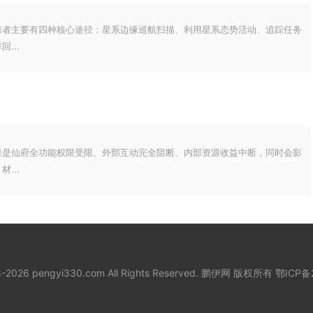
掠者主要有四种核心途径：星系边缘巡航扫描、利用星系态势活动、追踪任务
...
果是仙府全功能权限受限、外部互动完全阻断、内部资源收益中断，同时会影
...
18-2026 pengyi330.com All Rights Reserved. 鹏伊网 版权所有
鄂ICP备2