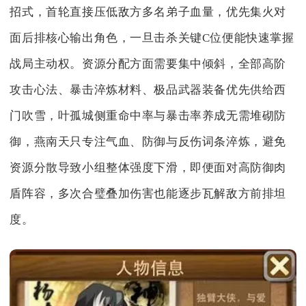
招式，首轮直接压低敌方多名弟子血量，优先集火对
面后排核心输出角色，一旦击杀关键C位便能快速掌握
战局主动权。资源分配方面需要集中倾斜，全部高阶
攻击心法、暴击淬炼材料、极品武器装备优先供给西
门吹雪，叶孤城侧重命中率与暴击率养成无需堆砌防
御，燕南天只专注气血、防御与反伤词条淬炼，避免
资源分散导致小组整体强度下滑，即便面对高防御肉
盾阵容，多次合璧叠加伤害也能逐步瓦解敌方前排坦
度。