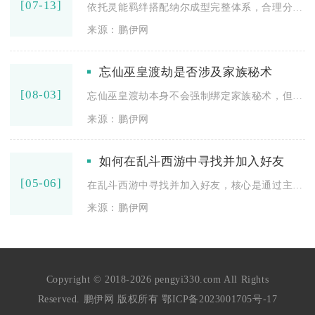
[07-13]
依托灵能羁绊搭配纳尔成型完整体系，合理分配装备、把控运营节奏...
来源：鹏伊网
忘仙巫皇渡劫是否涉及家族秘术
[08-03]
忘仙巫皇渡劫本身不会强制绑定家族秘术，但高阶渡劫想要稳定通关...
来源：鹏伊网
如何在乱斗西游中寻找并加入好友
[05-06]
在乱斗西游中寻找并加入好友，核心是通过主界面好友入口、世界频...
来源：鹏伊网
Copyright © 2018-2026 pengyi330.com All Rights
Reserved. 鹏伊网 版权所有
鄂ICP备2023001705号-17