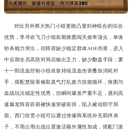
对比另外两大热门小组更能凸显剑神组合的综合
优势，李寻欢飞刀小组前期推图闯关效率顶尖，单体
秒杀能力突出，但阵容缺少稳定群体AOE伤害，进入
中后期全员高防对局后输出乏力，缺少翻盘手段；萧
十一郎流血控制小组依靠持续流血伤害叠加消耗对
手，搭配楚留香偷取真气打乱敌方技能循环，推图与
血战玩法稳定性优秀，但瞬间爆发严重不足，遇到高
速爆发阵容容易被快速突破前排，陷入被动防守局
面。西门吹雪小组可以通过侠缘阵系统补充羁绊弟
子，不用占用出战位置激活额外属性加成，搭配门派