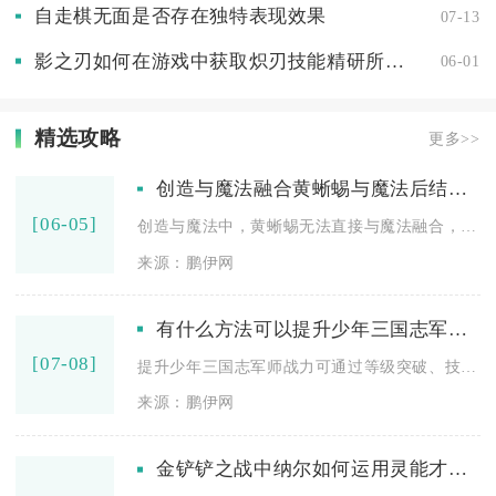
自走棋无面是否存在独特表现效果
07-13
影之刃如何在游戏中获取炽刃技能精研所需的资源
06-01
精选攻略
更多>>
创造与魔法融合黄蜥蜴与魔法后结果是什么
[06-05]
创造与魔法中，黄蜥蜴无法直接与魔法融合，正确融合路径是黄蜥蜴...
来源：鹏伊网
有什么方法可以提升少年三国志军师的战力
[07-08]
提升少年三国志军师战力可通过等级突破、技能拉满、法器兵法养成...
来源：鹏伊网
金铲铲之战中纳尔如何运用灵能才能获胜