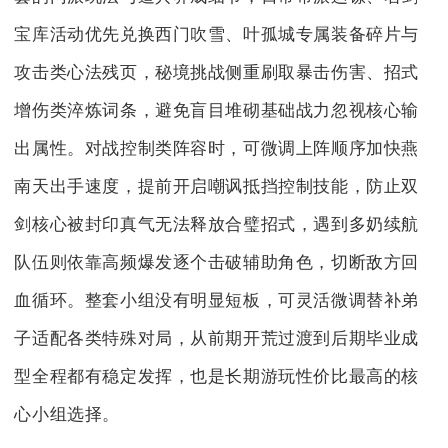
宝库活动优先兑换西门吹雪、叶孤城专属装备碎片与
攻击类心法残页，秘境挑战侧重刷取暴击伤害、招式
增伤类淬炼词条，避免盲目堆砌基础战力忽视核心输
出属性。对战控制类阵容时，可微调上阵顺序加快燕
南天出手速度，提前开启嘲讽抵挡控制技能，防止双
剑核心被封印真气无法释放合璧招式，遇到多奶续航
队伍则依靠高频爆发逐个击破辅助角色，切断敌方回
血循环。整套小组没有明显短板，可灵活微调替补弟
子适配各类特殊对局，从前期开荒过渡到后期毕业成
型全程都有稳定发挥，也是长期游玩性价比最高的核
心小组选择。