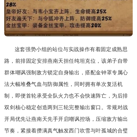
这套强势小组的站位与实战操作有着固定成熟思
路，前排固定安排燕南天担任纯坦克位，该弟子自带
群体嘲讽强制敌方锁定自身输出，搭配金钟罩专属心
法大幅堆叠气血与防御属性，同时拥有单次复活机
制，即便首轮承受全队火力也不会快速阵亡，为后排
双剑核心稳定创造两到三轮完整输出窗口。常规对战
开局优先让燕南天先手开启嘲讽控场，压缩敌方输出
节奏，紧接着攒满真气触发西门吹雪与叶孤城的合璧