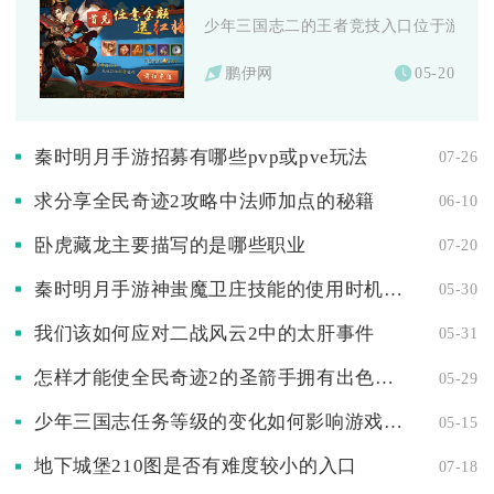
少年三国志二的王者竞技入口位于游戏主界
鹏伊网
05-20
秦时明月手游招募有哪些pvp或pve玩法
07-26
求分享全民奇迹2攻略中法师加点的秘籍
06-10
卧虎藏龙主要描写的是哪些职业
07-20
秦时明月手游神蚩魔卫庄技能的使用时机是什么
05-30
我们该如何应对二战风云2中的太肝事件
05-31
怎样才能使全民奇迹2的圣箭手拥有出色的卓越属性
05-29
少年三国志任务等级的变化如何影响游戏玩法
05-15
地下城堡210图是否有难度较小的入口
07-18