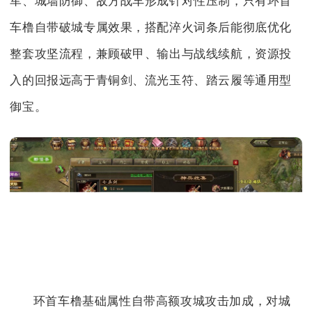
军、城墙防御、敌方战车形成针对性压制，只有环首
车橹自带破城专属效果，搭配淬火词条后能彻底优化
整套攻坚流程，兼顾破甲、输出与战线续航，资源投
入的回报远高于青铜剑、流光玉符、踏云履等通用型
御宝。
环首车橹基础属性自带高额攻城攻击加成，对城