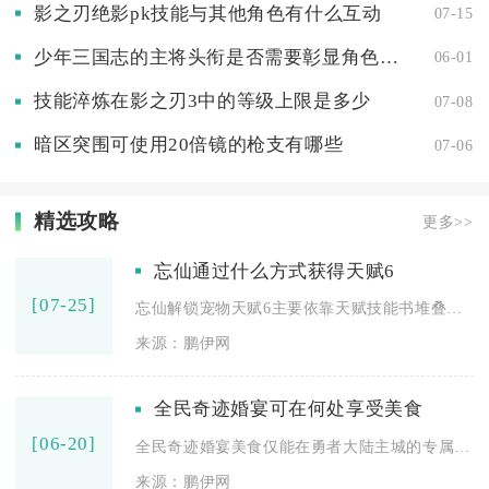
影之刃绝影pk技能与其他角色有什么互动
07-15
少年三国志的主将头衔是否需要彰显角色的特长
06-01
技能淬炼在影之刃3中的等级上限是多少
07-08
暗区突围可使用20倍镜的枪支有哪些
07-06
精选攻略
更多>>
忘仙通过什么方式获得天赋6
[07-25]
忘仙解锁宠物天赋6主要依靠天赋技能书堆叠传承、副本材料积累兑...
来源：鹏伊网
全民奇迹婚宴可在何处享受美食
[06-20]
全民奇迹婚宴美食仅能在勇者大陆主城的专属婚宴场景享用，分为普...
来源：鹏伊网