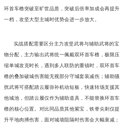
环首车橹突破至旷世品质，突破后倍率加成会再提升
一档，攻坚大型主城时优势会进一步放大。
实战搭配需要区分主力攻坚武将与辅助武将的宝
物分配，主力输出武将统一佩戴双环首车橹，极限压
缩单城攻克时长，遇到多人联防的重镇时，双环首车
橹的叠加破城伤害能无视部分守城套装减伤；辅助骚
扰武将可搭配踏云履弥补机动短板，快速转场支援其
他城池，但踏云履仅作为辅助道具，不能替换环首车
橹的核心位置。对比同品质其他紫宝，铁脊尖刺仅提
升平地肉搏伤害，面对城墙阻隔时伤害会大幅衰减；