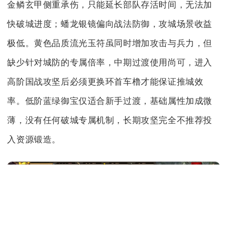
金鳞玄甲侧重承伤，只能延长部队存活时间，无法加
快破城进度；蟠龙银镜偏向战法防御，攻城场景收益
极低。黄色品质流光玉符虽同时增加攻击与兵力，但
缺少针对城防的专属倍率，中期过渡使用尚可，进入
高阶国战攻坚后必须更换环首车橹才能保证推城效
率。低阶蓝绿御宝仅适合新手过渡，基础属性加成微
薄，没有任何破城专属机制，长期攻坚完全不推荐投
入资源锻造。