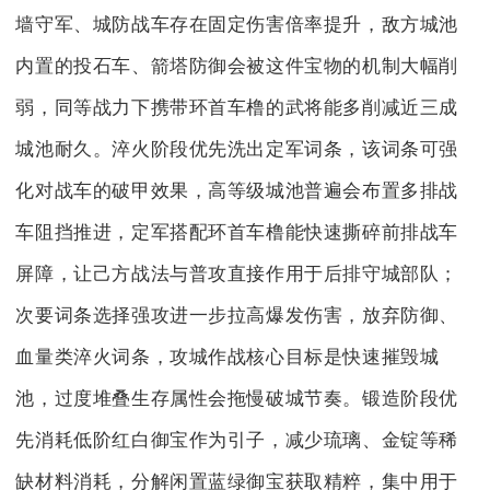
墙守军、城防战车存在固定伤害倍率提升，敌方城池
内置的投石车、箭塔防御会被这件宝物的机制大幅削
弱，同等战力下携带环首车橹的武将能多削减近三成
城池耐久。淬火阶段优先洗出定军词条，该词条可强
化对战车的破甲效果，高等级城池普遍会布置多排战
车阻挡推进，定军搭配环首车橹能快速撕碎前排战车
屏障，让己方战法与普攻直接作用于后排守城部队；
次要词条选择强攻进一步拉高爆发伤害，放弃防御、
血量类淬火词条，攻城作战核心目标是快速摧毁城
池，过度堆叠生存属性会拖慢破城节奏。锻造阶段优
先消耗低阶红白御宝作为引子，减少琉璃、金锭等稀
缺材料消耗，分解闲置蓝绿御宝获取精粹，集中用于