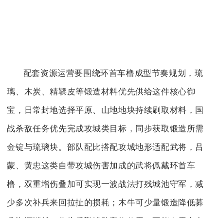
配套资源运营要围绕环首车橹成型节奏规划，琉
璃、木炭、精鞣皮等锻造材料优先供给这件核心御
宝，日常封地选择平原、山地地块持续刷取材料，国
战杀敌任务优先完成攻城类目标，同步获取锻造所需
金锭与琉璃块。部队配比搭配攻城地形适配武将，吕
蒙、黄忠这类自带攻城伤害加成的武将佩戴环首车
橹，双重增伤叠加可实现一波战法打残城池守军，减
少多次补兵来回拉扯的损耗；木牛可少量锻造降低募