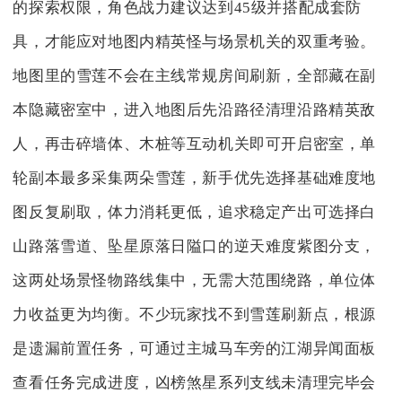
的探索权限，角色战力建议达到45级并搭配成套防
具，才能应对地图内精英怪与场景机关的双重考验。
地图里的雪莲不会在主线常规房间刷新，全部藏在副
本隐藏密室中，进入地图后先沿路径清理沿路精英敌
人，再击碎墙体、木桩等互动机关即可开启密室，单
轮副本最多采集两朵雪莲，新手优先选择基础难度地
图反复刷取，体力消耗更低，追求稳定产出可选择白
山路落雪道、坠星原落日隘口的逆天难度紫图分支，
这两处场景怪物路线集中，无需大范围绕路，单位体
力收益更为均衡。不少玩家找不到雪莲刷新点，根源
是遗漏前置任务，可通过主城马车旁的江湖异闻面板
查看任务完成进度，凶榜煞星系列支线未清理完毕会