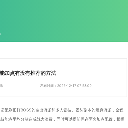
件
能加点有没有推荐的方法
修
发布时间：
2025-12-17 07:58:09
适配刷图打BOSS的输出流派和多人竞技、团队副本的坦克流派，全程
免技能点平均分散造成战力浪费，同时可以提前保存两套加点配置，根据