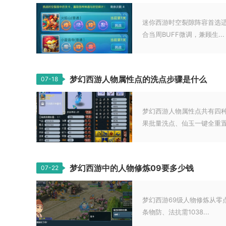
迷你西游时空裂隙阵容首选
合当周BUFF微调，兼顾生...
梦幻西游人物属性点的洗点步骤是什么
07-18
梦幻西游人物属性点共有四
果批量洗点、仙玉一键全重置，
梦幻西游中的人物修炼09要多少钱
07-22
梦幻西游69级人物修炼从零
条物防、法抗需1038...