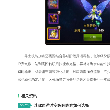
斗士技能加点还需要结合养成阶段灵活调整，低等级阶
浪费点数；达到高阶转职后技能点充裕，再补齐剩余功能性
瞬时输出，或者坚守套装强化坦度，对应两套加点流派。不
出也缺少稳定坦度，区分场景定向分配点数才是提升斗士实
相关资讯
迷你西游时空裂隙阵容如何选择
05-23