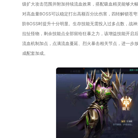
级扩大攻击范围并附加持续流血效果，搭配吸血精灵能够大
对高血量BOSS可以稳定打出高额百分比伤害，四转解锁苍
阶BOSS时提升十分明显。生存技能无需投入过多点数，战
拉扯怪物，剩余技能点全部留给狂暴之力，该增益技能开启
流血机制加点，点满流血蔓延、烈火暴击相关节点，进一步
成配套加成。