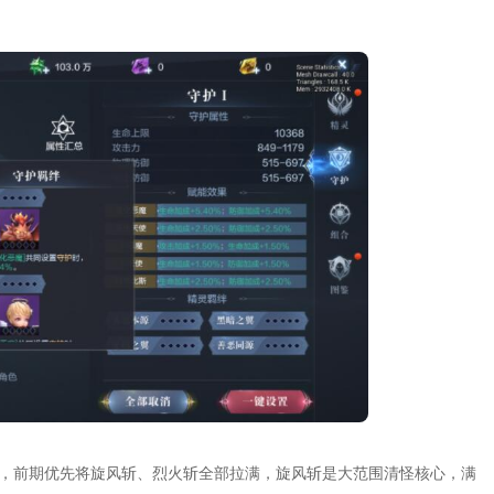
点，前期优先将旋风斩、烈火斩全部拉满，旋风斩是大范围清怪核心，满