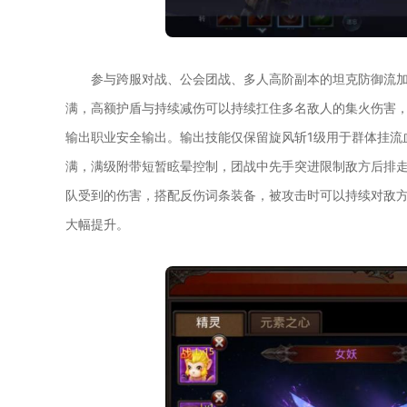
参与跨服对战、公会团战、多人高阶副本的坦克防御流
满，高额护盾与持续减伤可以持续扛住多名敌人的集火伤害
输出职业安全输出。输出技能仅保留旋风斩1级用于群体挂流
满，满级附带短暂眩晕控制，团战中先手突进限制敌方后排
队受到的伤害，搭配反伤词条装备，被攻击时可以持续对敌
大幅提升。