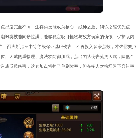
加点思路完全不同，生存类技能成为核心，战神之盾、钢铁之躯优先点
，嘲讽类技能同步拉满，能够稳定吸引怪物与敌方玩家的仇恨，保护队内
血，烈火斩点至中等等级保证基础伤害，不再投入多余点数，冲锋需要点
走位。天赋侧重物理、魔法双防御加成，点出团队伤害减免天赋，降低全
方造成反噬伤害，这套加点牺牲了单刷效率，但在多人对抗场景下容错率