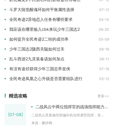
斗罗大陆觉醒魂环如何平衡属性选择
07-12
全民奇迹2异地恋人任务有哪些要求
05-10
我应该在哪里输入cbk来玩少年三国志2
06-20
如何提升全民奇迹2二转的成功率
05-09
少年三国志2陇西关隘如何过关
06-16
乱斗西游2九灵装备该如何加点
06-11
有没有途径获得少年三国志帝皇侠
07-16
全民奇迹凤凰之心升级是否需要组队进行
05-12
精选攻略
更多>>
二战风云中两位指挥官的战场指挥能力如何
[07-08]
二战风云里曼施坦因偏向机动突袭型指挥，朱...
来源：鹏伊网