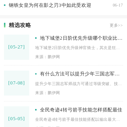
钢铁女皇为何在影之刃3中如此受欢迎
06-17
精选攻略
更多>>
地下城堡2日阶优先升级哪个职业比较合适
[05-27]
地下城堡2日阶优先升级神官骑士，其次是狂战士、圣光祭司，这是...
来源：鹏伊网
有什么方法可以提升少年三国志军师的战力
[07-08]
提升少年三国志军师战力可通过等级突破、技能拉满、法器兵法养成...
来源：鹏伊网
全民奇迹4转弓箭手技能怎样搭配最佳
[05-05]
全民奇迹4转弓箭手最佳技能搭配以输出最大化、兼顾生存与控场为...