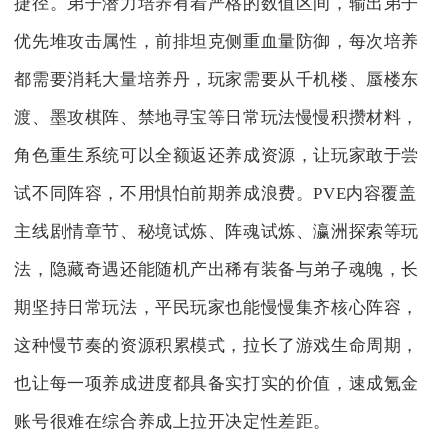
捷径。弟子潜力培养有着严格的数值区间，输出弟子
优先堆攻击属性，前排坦克侧重血量防御，每次培养
都需要消耗大量培养丹，玩家需要从千机楼、蜃楼东
渡、墨攻棋阵、禁地寻宝等日常玩法慢慢积攒材料，
角色重生系统可以全额返还养成资源，让玩家敢于尝
试不同阵容，不用惧怕前期养成浪费。PVE内容覆盖
主线剧情章节、秘境试炼、阵魂试炼、瀛洲探索等玩
法，隐藏奇遇还能随机产出稀有装备与弟子魂魄，长
期坚持日常玩法，平民玩家也能慢慢集齐核心阵容，
这种慢节奏的资源积累模式，拉长了游戏生命周期，
也让每一项养成进度都具备实打实的价值，速成氪金
账号很难在综合养成上拉开决定性差距。