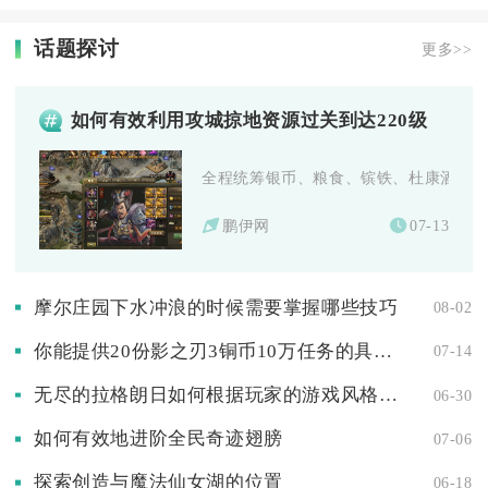
话题探讨
更多>>
如何有效利用攻城掠地资源过关到达220级
全程统筹银币、粮食、镔铁、杜康酒、陨铁
鹏伊网
07-13
摩尔庄园下水冲浪的时候需要掌握哪些技巧
08-02
你能提供20份影之刃3铜币10万任务的具体名称吗
07-14
无尽的拉格朗日如何根据玩家的游戏风格为拉格朗日战机孢子加点
06-30
如何有效地进阶全民奇迹翅膀
07-06
探索创造与魔法仙女湖的位置
06-18