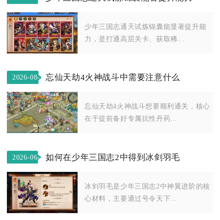
20
少年三国志通天试炼锦囊能显著提升能
力，是打通高层关卡、获取稀...
忘仙天劫4火神战斗中需要注意什么
2026-08-
05
忘仙天劫4火神战斗想要顺利通关，核心
在于提前备好专属抗性丹药...
如何在少年三国志2中得到冰剑羽毛
2026-06-
25
冰剑羽毛是少年三国志2中神翼进阶的核
心材料，主要通过号令天下...