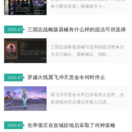
称小厮杀意套）能够提升小...
三国志战略版器械有什么样的战法可供选择
2026-07-
28
三国志战略版器械可选用的战法整体分
为兵刃输出、谋略输出、续航...
穿越火线翼飞冲天赏金令何时停止
2026-07-
16
翼飞冲天赏金令早已全面停止运营，当
前游戏内无法通过常规入口进...
先帝项庄在攻城掠地后采取了何种策略
2026-07-