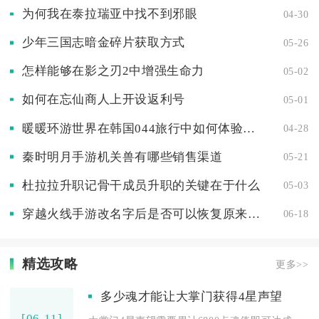
为何我在泰拉瑞亚中找不到邪眼
04-30
少年三国志暗金碎片获取方式
05-26
怎样能够在影之刃2中增强生命力
05-02
如何在忘仙商人上开设返利号
05-01
暖暖环游世界在韩国044旅行中如何体验当地文化
04-28
秦时明月手游机关兽有哪些销售渠道
05-21
杜拉拉升职记骨干成员升职的关键在于什么
05-03
穿越火线手游改名字后是否可以恢复原来的名字
06-18
精选攻略
更多>>
多少魂才能让大掌门获得4星声望
[06-11]